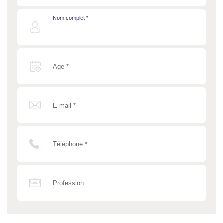
Nom complet *
Age *
E-mail *
Téléphone *
Profession