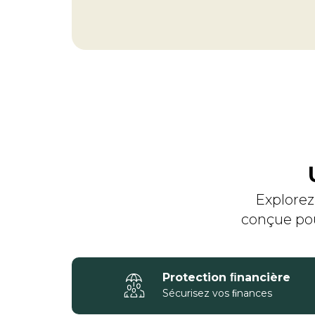
Explorez
conçue pour
Protection ﬁnancière
Sécurisez vos ﬁnances