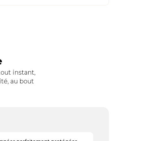
e
out instant,
ité, au bout