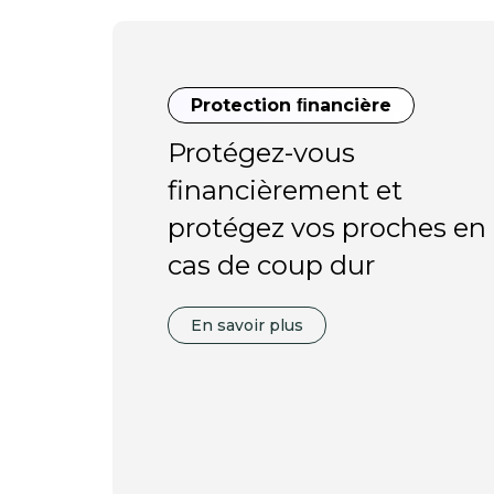
Protection ﬁnancière
Couverture santé
Frais couverts
Protégez-vous
Assurez-vous une
Couvrez vos frais
financièrement et
couverture santé
d’hospitalisation à
protégez vos proches en
l’étranger et au Maroc
En savoir plus
cas de coup dur
En savoir plus
En savoir plus