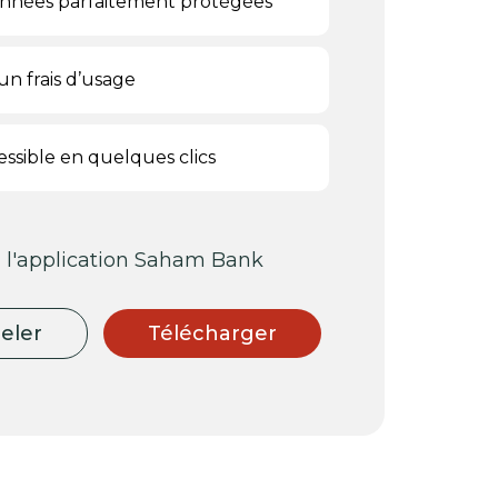
onnées parfaitement protégées
un frais d’usage
essible en quelques clics
 l'application Saham Bank
eler
Télécharger