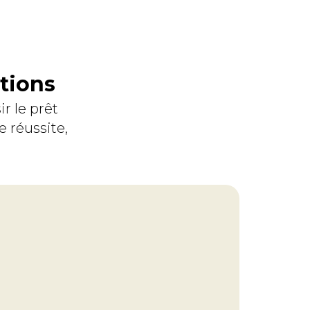
tions
r le prêt
e réussite,