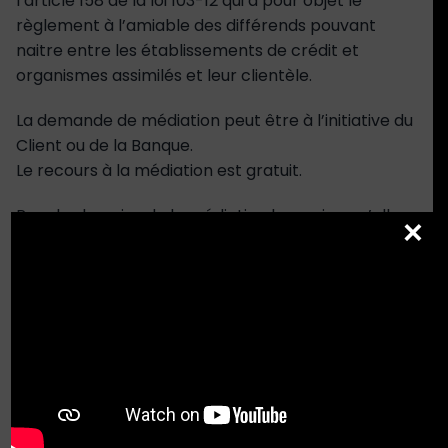
l’article 158 de la loi 103-12 qui a pour objet le
règlement à l’amiable des différends pouvant
naitre entre les établissements de crédit et
organismes assimilés et leur clientèle.
La demande de médiation peut être à l’initiative du
Client ou de la Banque.
Le recours à la médiation est gratuit.
Pour les besoins de la médiation bancaire, qu’elle
×
soit à l’initiative du Client ou de la Banque, le Client
autorise la Banque à communiquer au médiateur,
tous documents ou informations utiles à
l’accomplissement de sa mission et la désengage,
par conséquent, du secret bancaire le
concernant.
Le Médiateur, ses collaborateurs ainsi que toute
personne qui, à un titre quelconque, participe au