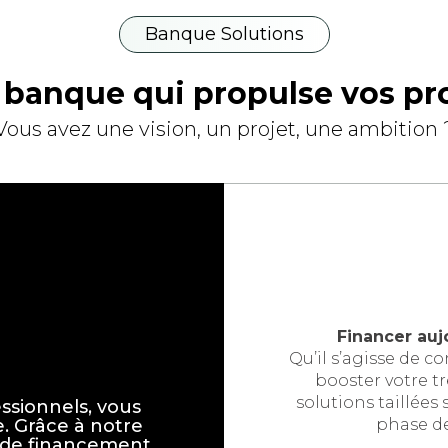
Banque Solutions
banque qui propulse vos pr
Vous avez une vision, un projet, une ambition 
Financer auj
Qu’il s’agisse de c
booster votre tr
solutions taillée
ssionnels, vous
 Grâce à notre
phase d
de financement,